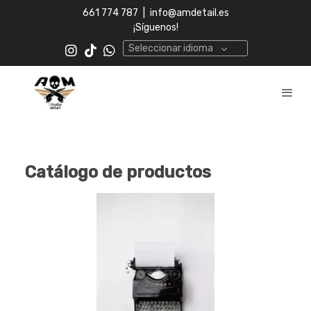
661 774 787
|
info@amdetail.es
¡Síguenos!
Seleccionar idioma
Catálogo de productos